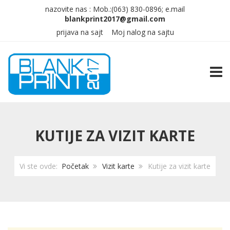
nazovite nas :
Mob.:(063)
830-0896; e.mail
prijava na sajt
Moj nalog na sajtu
TOGG
KUTIJE ZA VIZIT KARTE
Vi ste ovde:
Početak
Vizit karte
Kutije za vizit karte