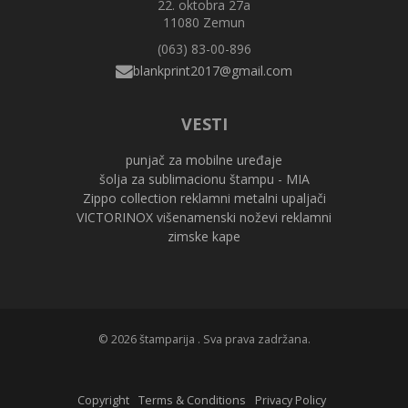
22. oktobra 27a
11080 Zemun
(063) 83-00-896
VESTI
punjač za mobilne uređaje
šolja za sublimacionu štampu - MIA
Zippo collection reklamni metalni upaljači
VICTORINOX višenamenski noževi reklamni
zimske kape
© 2026 štamparija . Sva prava zadržana.
Copyright
Terms & Conditions
Privacy Policy