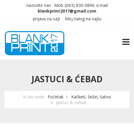
nazovite nas :
Mob.:(063)
830-0896; e.mail
prijava na sajt
Moj nalog na sajtu
TOGG
JASTUCI & ĆEBAD
Vi ste ovde:
Početak
Kačketi, šeširi, šalovi
Jastuci & ćebad