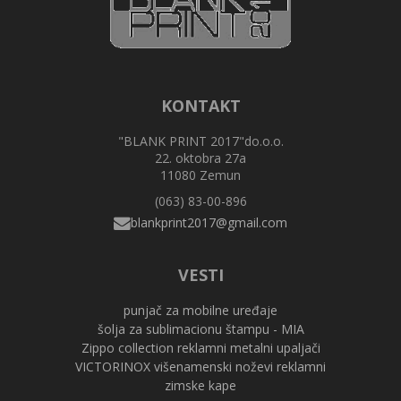
KONTAKT
"BLANK PRINT 2017"do.o.o.
22. oktobra 27a
11080 Zemun
(063) 83-00-896
VESTI
punjač za mobilne uređaje
šolja za sublimacionu štampu - MIA
Zippo collection reklamni metalni upaljači
VICTORINOX višenamenski noževi reklamni
zimske kape