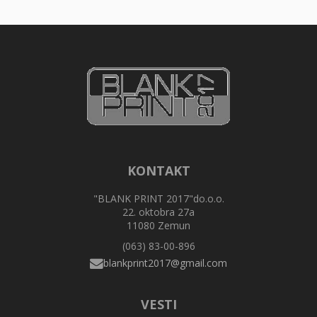
KONTAKT
"BLANK PRINT 2017"do.o.o.
22. oktobra 27a
11080 Zemun
(063) 83-00-896
VESTI