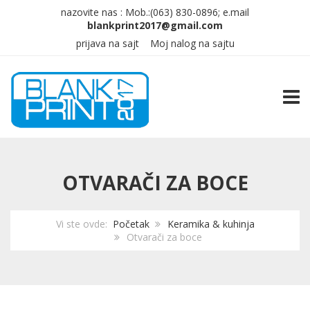
nazovite nas :
Mob.:(063)
830-0896; e.mail
prijava na sajt
Moj nalog na sajtu
TOGG
OTVARAČI ZA BOCE
Vi ste ovde:
Početak
Keramika & kuhinja
Otvarači za boce