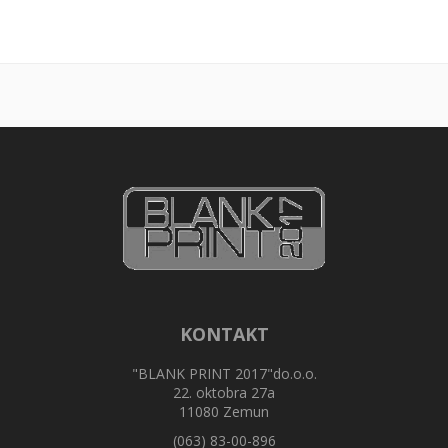
KONTAKT
"BLANK PRINT 2017"do.o.o.
22. oktobra 27a
11080 Zemun
(063) 83-00-896