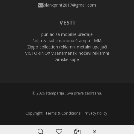
VESTI
punjač za mobilne uređaje
šolja za sublimacionu štampu - MIA
Zippo collection reklamni metalni upaljači
VICTORINOX višenamenski noževi reklamni
zimske kape
© 2026 štamparija . Sva prava zadržana.
Copyright
Terms & Conditions
Privacy Policy
PLG_SYSTEM_VPFR