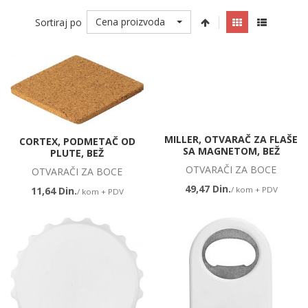
Cena proizvoda
Sortiraj po
MILLER, OTVARAČ ZA FLAŠE
CORTEX, PODMETAČ OD
SA MAGNETOM, BEŽ
PLUTE, BEŽ
OTVARAČI ZA BOCE
OTVARAČI ZA BOCE
49,47 Din.
/ kom + PDV
11,64 Din.
/ kom + PDV