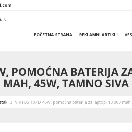
NJA
POČETNA STRANA
REKLAMNI ARTIKLI
VES
W, POMOĆNA BATERIJA ZA
MAH, 45W, TAMNO SIVA
etak
VIRTUS 10PD 45W, pomoćna baterija za laptop, 10.000 mah,