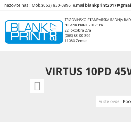
nazovite nas :
Mob.:(063)
830-0896; e.mail
TRGOVINSKO ŠTAMPARSKA RADNJA RAD
"BLANK PRINT 2017" PR
22. oktobra 27a
(063) 83-00-896
11080 Zemun
VIRTUS 10PD 45
GEAR
PAD
Vi ste ovde:
Poč
3IN1,
podloga