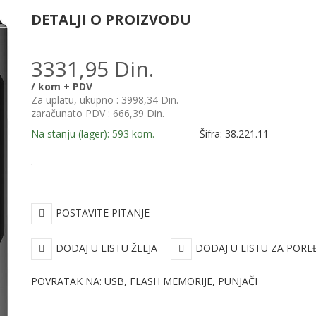
DETALJI O PROIZVODU
3331,95 Din.
/ kom + PDV
Za uplatu, ukupno :
3998,34 Din.
zaračunato PDV :
666,39 Din.
Na stanju (lager): 593 kom.
Šifra: 38.221.11
.
POSTAVITE PITANJE
DODAJ U LISTU ŽELJA
DODAJ U LISTU ZA PORE
POVRATAK NA: USB, FLASH MEMORIJE, PUNJAČI