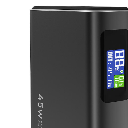
za
kompjuterskog
miša
i
bežični
punjač
15w,
sa
magnetom,
tamno