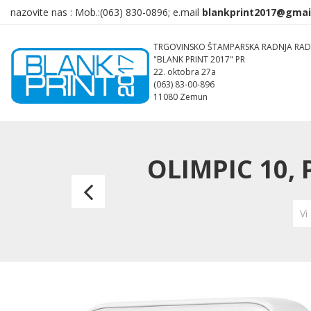
nazovite nas :
Mob.:(063)
830-0896; e.mail
TRGOVINSKO ŠTAMPARSKA RADNJA RAD
"BLANK PRINT 2017" PR
22. oktobra 27a
(063) 83-00-896
11080 Zemun
OLIMPIC 10,
OLIMPIC
10,
Vi
pomoćna
baterija,