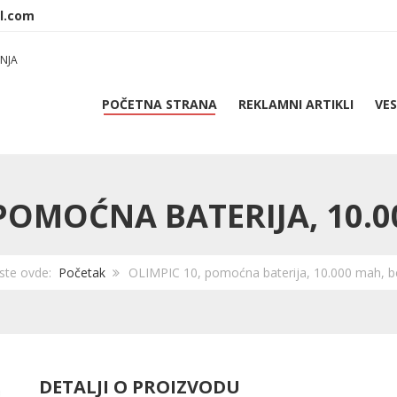
NJA
POČETNA STRANA
REKLAMNI ARTIKLI
VES
 POMOĆNA BATERIJA, 10.0
 ste ovde:
Početak
OLIMPIC 10, pomoćna baterija, 10.000 mah, b
DETALJI O PROIZVODU