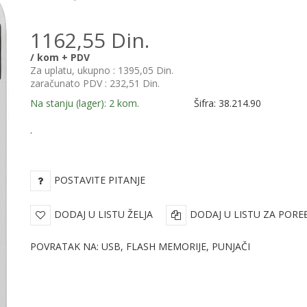
1162,55 Din.
/ kom + PDV
Za uplatu, ukupno :
1395,05 Din.
zaračunato PDV :
232,51 Din.
Na stanju (lager): 2 kom.
Šifra: 38.214.90
.
POSTAVITE PITANJE
DODAJ U LISTU ŽELJA
DODAJ U LISTU ZA PORE
POVRATAK NA: USB, FLASH MEMORIJE, PUNJAČI