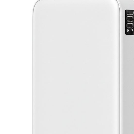
10.000
mah,
crna