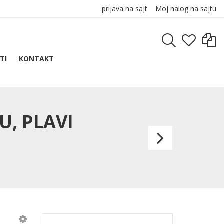
prijava na sajt
Moj nalog na sajtu
TI
KONTAKT
U, PLAVI
MUFF
PAD,
podme
za