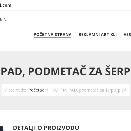
NJA
POČETNA STRANA
REKLAMNI ARTIKLI
VES
PAD, PODMETAČ ZA ŠERP
Vi ste ovde:
Početak
MUFFIN PAD, podmetač za šerpu, plavi
DETALJI O PROIZVODU