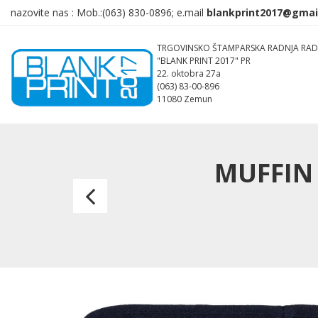
nazovite nas :
Mob.:(063)
830-0896; e.mail
TRGOVINSKO ŠTAMPARSKA RADNJA RAD
"BLANK PRINT 2017" PR
22. oktobra 27a
(063) 83-00-896
11080 Zemun
MUFFIN 
MUFFIN
PAD,
podmetač
za