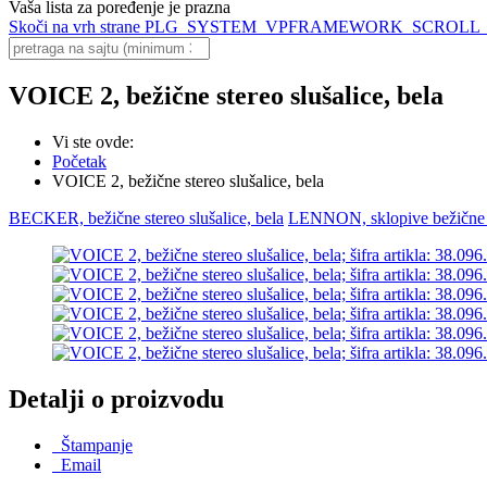
Vaša lista za poređenje je prazna
Skoči na vrh strane
PLG_SYSTEM_VPFRAMEWORK_SCROLL
VOICE 2, bežične stereo slušalice, bela
Vi ste ovde:
Početak
VOICE 2, bežične stereo slušalice, bela
BECKER, bežične stereo slušalice, bela
LENNON, sklopive bežične s
Detalji o proizvodu
Štampanje
Email