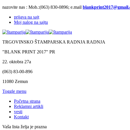
nazovite nas :
Mob.:(063)
830-0896; e.mail
prijava na sajt
Moj nalog na sajtu
TRGOVINSKO ŠTAMPARSKA RADNJA RADNJA
"BLANK PRINT 2017" PR
22. oktobra 27a
(063) 83-00-896
11080 Zemun
Toggle menu
Početna strana
Reklamni artikli
vesti
Kontakt
Vaša lista želja je prazna