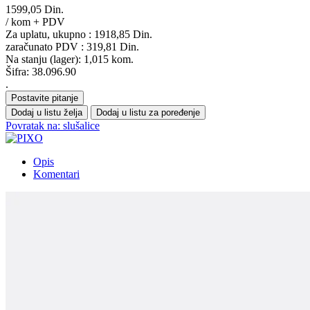
1599,05 Din.
/ kom + PDV
Za uplatu, ukupno :
1918,85 Din.
zaračunato PDV :
319,81 Din.
Na stanju (lager): 1,015 kom.
Šifra: 38.096.90
.
Postavite pitanje
Dodaj u listu želja
Dodaj u listu za poređenje
Povratak na: slušalice
Opis
Komentari