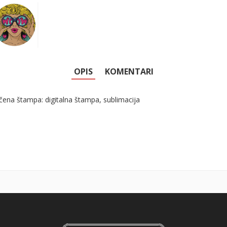
OPIS
KOMENTARI
čena štampa: digitalna štampa, sublimacija