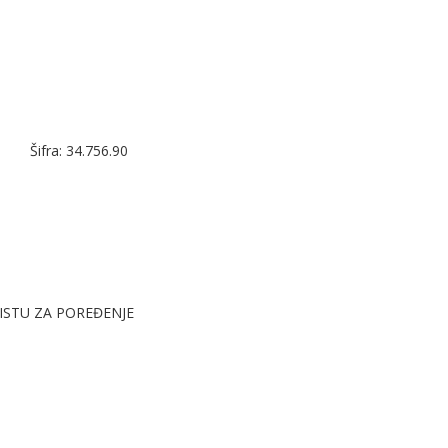
magne
7
x
7
Šifra: 34.756.90
cm,
beli
ISTU ZA POREĐENJE