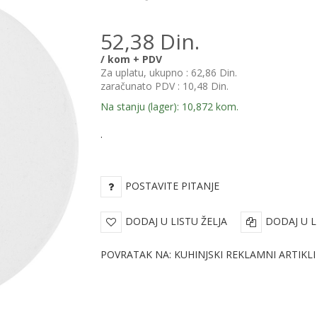
52,38 Din.
/ kom + PDV
Za uplatu, ukupno :
62,86 Din.
zaračunato PDV :
10,48 Din.
Na stanju (lager): 10,872 kom.
.
POSTAVITE PITANJE
DODAJ U LISTU ŽELJA
DODAJ U L
POVRATAK NA: KUHINJSKI REKLAMNI ARTIKLI