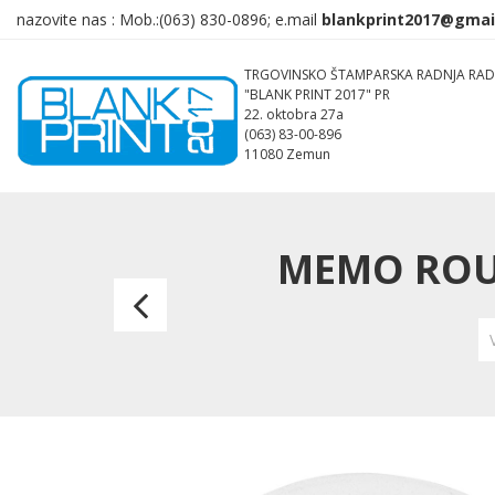
nazovite nas :
Mob.:(063)
830-0896; e.mail
TRGOVINSKO ŠTAMPARSKA RADNJA RAD
"BLANK PRINT 2017" PR
22. oktobra 27a
(063) 83-00-896
11080 Zemun
MEMO ROUN
MEMO
MATT,
keramički
magnet,