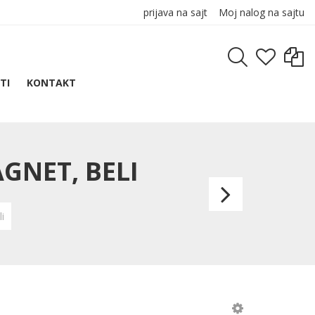
prijava na sajt
Moj nalog na sajtu
TI
KONTAKT
GNET, BELI
MEM
SQUA
i
MATT,
kerami