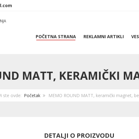
NJA
POČETNA STRANA
REKLAMNI ARTIKLI
VES
D MATT, KERAMIČKI MA
Vi ste ovde:
Početak
MEMO ROUND MATT, keramički magnet, bel
DETALJI O PROIZVODU