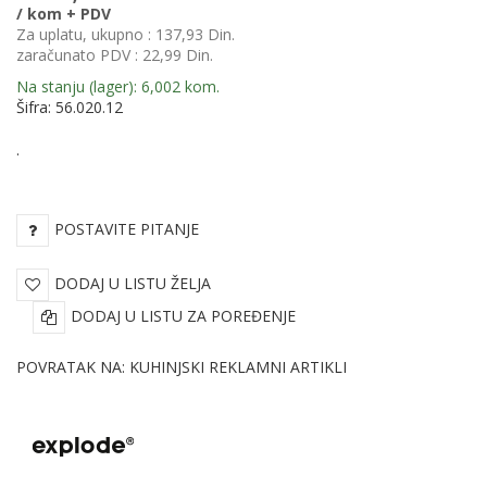
/ kom + PDV
Za uplatu, ukupno :
137,93 Din.
zaračunato PDV :
22,99 Din.
Na stanju (lager): 6,002 kom.
Šifra: 56.020.12
.
POSTAVITE PITANJE
DODAJ U LISTU ŽELJA
DODAJ U LISTU ZA POREĐENJE
POVRATAK NA: KUHINJSKI REKLAMNI ARTIKLI