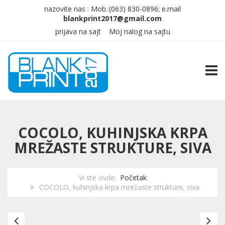
nazovite nas :
Mob.:(063)
830-0896; e.mail
prijava na sajt
Moj nalog na sajtu
TOGG
COCOLO, KUHINJSKA KRPA
MREŽASTE STRUKTURE, SIVA
Vi ste ovde:
Početak
COCOLO, kuhinjska krpa mrežaste strukture, siva
COCOLO,
C