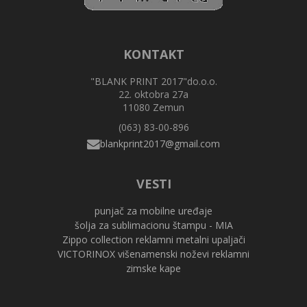
KONTAKT
"BLANK PRINT 2017"do.o.o.
22. oktobra 27a
11080 Zemun
(063) 83-00-896
VESTI
punjač za mobilne uređaje
šolja za sublimacionu štampu - MIA
Zippo collection reklamni metalni upaljači
VICTORINOX višenamenski noževi reklamni
zimske kape