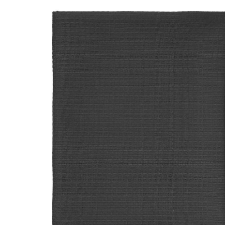
strukture,
svetlo
braon