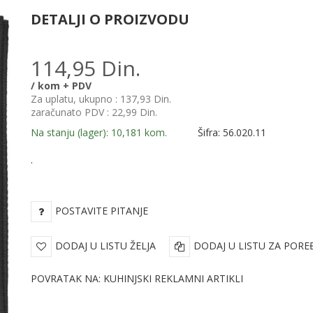
DETALJI O PROIZVODU
114,95 Din.
/ kom + PDV
Za uplatu, ukupno :
137,93 Din.
zaračunato PDV :
22,99 Din.
Na stanju (lager): 10,181 kom.
Šifra: 56.020.11
.
POSTAVITE PITANJE
DODAJ U LISTU ŽELJA
DODAJ U LISTU ZA PORE
POVRATAK NA: KUHINJSKI REKLAMNI ARTIKLI