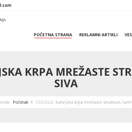
NJA
POČETNA STRANA
REKLAMNI ARTIKLI
VES
JSKA KRPA MREŽASTE ST
SIVA
e ovde:
Početak
COCOLO, kuhinjska krpa mrežaste strukture, tamn