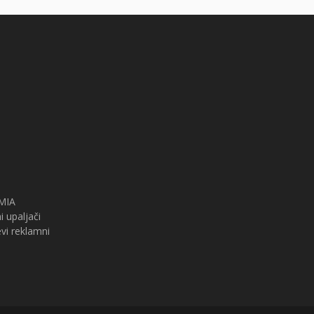
 MIA
i upaljači
i reklamni