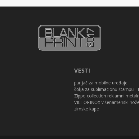
VESTI
punjač za mobilne uređaje
šolja za sublimacionu štampu -
Zippo collection reklamni metaln
VICTORINOX višenamenski nožev
zimske kape