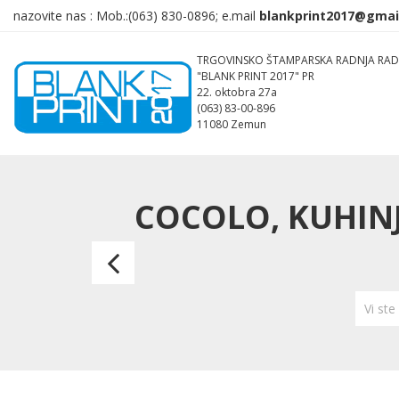
nazovite nas :
Mob.:(063)
830-0896; e.mail
TRGOVINSKO ŠTAMPARSKA RADNJA RAD
"BLANK PRINT 2017" PR
22. oktobra 27a
(063) 83-00-896
11080 Zemun
COCOLO, KUHIN
COCOLO,
kuhinjska
Vi st
krpa
mrežaste