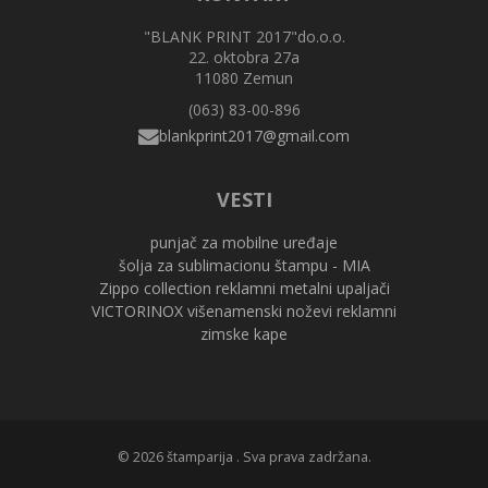
"BLANK PRINT 2017"do.o.o.
22. oktobra 27a
11080 Zemun
(063) 83-00-896
VESTI
punjač za mobilne uređaje
šolja za sublimacionu štampu - MIA
Zippo collection reklamni metalni upaljači
VICTORINOX višenamenski noževi reklamni
zimske kape
© 2026 štamparija . Sva prava zadržana.