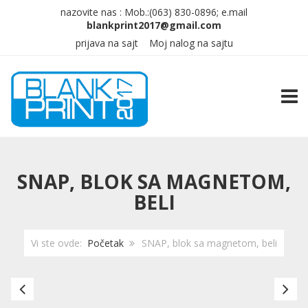
nazovite nas :
Mob.:(063)
830-0896; e.mail
prijava na sajt
Moj nalog na sajtu
TOGG
SNAP, BLOK SA MAGNETOM,
BELI
Vi ste ovde:
Početak
SNAP, blok sa magnetom, beli
SNAP,
SN