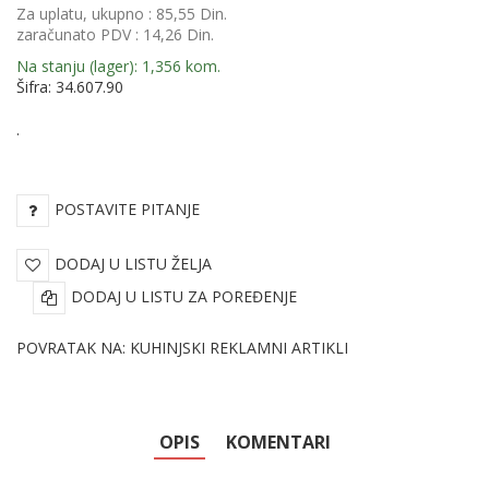
Za uplatu, ukupno :
85,55 Din.
zaračunato PDV :
14,26 Din.
Na stanju (lager): 1,356 kom.
Šifra: 34.607.90
.
POSTAVITE PITANJE
DODAJ U LISTU ŽELJA
DODAJ U LISTU ZA POREĐENJE
POVRATAK NA: KUHINJSKI REKLAMNI ARTIKLI
OPIS
KOMENTARI