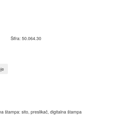
Šifra: 50.064.30
je
 štampa: sito, preslikač, digitalna štampa