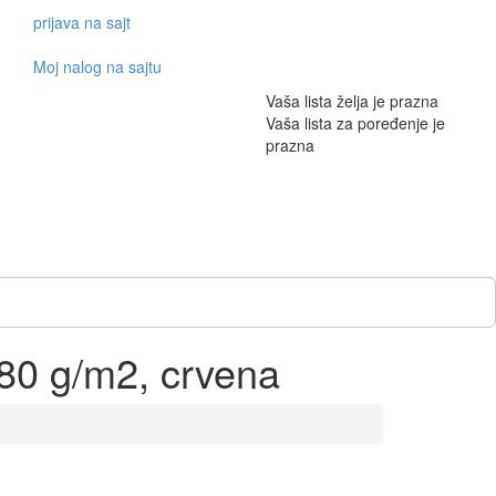
prijava na sajt
Moj nalog na sajtu
Vaša lista želja je prazna
Vaša lista za poređenje je
prazna
0 g/m2, crvena