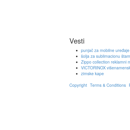
Vesti
punjač za mobilne uređaje
šolja za sublimacionu šta
Zippo collection reklamni m
VICTORINOX višenamenski
zimske kape
Copyright
Terms & Conditions