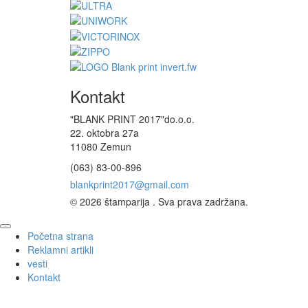
Kontakt
"BLANK PRINT 2017"do.o.o.
22. oktobra 27a
11080 Zemun
(063) 83-00-896
© 2026 štamparija . Sva prava zadržana.
Skoči
Početna strana
na
Reklamni artikli
vrh
vesti
strane
Kontakt