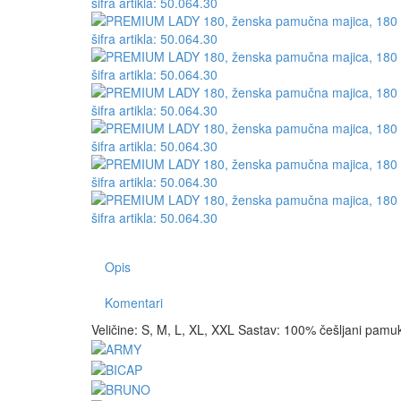
LADY
LADY
180,
180,
ženska
ženska
pamučna
pamučna
majica,
majica,
180
180
g/m2,
g/m2,
žuta
crna
Opis
Komentari
Veličine: S, M, L, XL, XXL Sastav: 100% češljani pamu