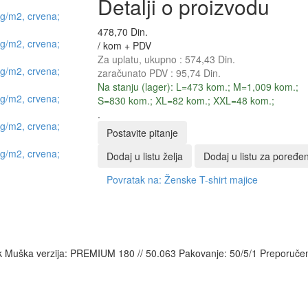
Detalji o proizvodu
478,70 Din.
/ kom + PDV
Za uplatu, ukupno :
574,43 Din.
zaračunato PDV :
95,74 Din.
Na stanju (lager): L=473 kom.; M=1,009 kom.;
S=830 kom.; XL=82 kom.; XXL=48 kom.;
.
Postavite pitanje
Dodaj u listu želja
Dodaj u listu za poređen
Povratak na: Ženske T-shirt majice
k Muška verzija: PREMIUM 180 // 50.063 Pakovanje: 50/5/1 Preporučena