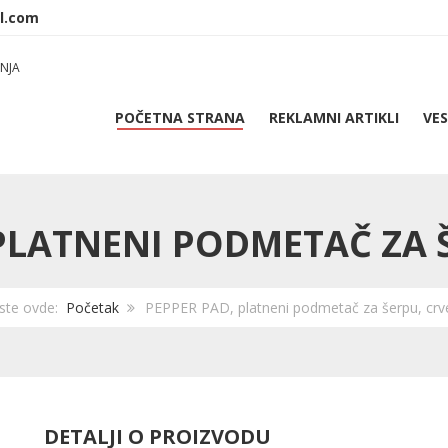
NJA
POČETNA STRANA
REKLAMNI ARTIKLI
VES
PLATNENI PODMETAČ ZA 
 ste ovde:
Početak
PEPPER PAD, platneni podmetač za šerpu, crv
DETALJI O PROIZVODU