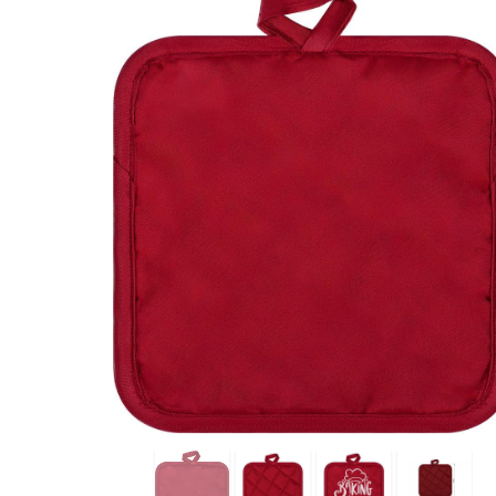
plute,
bež