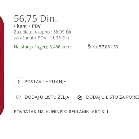
56,75 Din.
/ kom + PDV
Za uplatu, ukupno :
68,09 Din.
zaračunato PDV :
11,35 Din.
Na stanju (lager): 8,486 kom.
Šifra: 57.061.30
.
POSTAVITE PITANJE
DODAJ U LISTU ŽELJA
DODAJ U LISTU ZA PORE
POVRATAK NA: KUHINJSKI REKLAMNI ARTIKLI