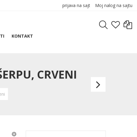
prijava na sajt
Moj nalog na sajtu
TI
KONTAKT
ŠERPU, CRVENI
MAGN
COIN,
eni
magne
beli