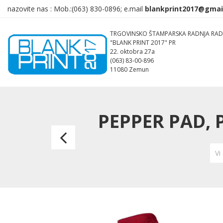
nazovite nas :
Mob.:(063)
830-0896; e.mail
TRGOVINSKO ŠTAMPARSKA RADNJA RAD
"BLANK PRINT 2017" PR
22. oktobra 27a
(063) 83-00-896
11080 Zemun
PEPPER PAD, 
CORTEX
POT,
Vi
podmetač
od