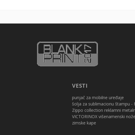
VESTI
punjač za mobilne uređaje
šolja za sublimacionu štampu -
Zippo collection reklamni metaln
VICTORINOX višenamenski nožev
zimske kape