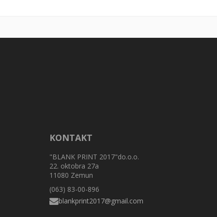
KONTAKT
"BLANK PRINT 2017"do.o.o.
22. oktobra 27a
11080 Zemun
(063) 83-00-896