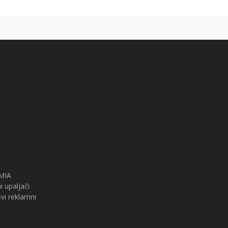
 MIA
i upaljači
i reklamni