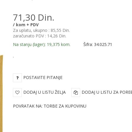
71,30 Din.
/ kom + PDV
Za uplatu, ukupno :
85,55 Din.
zaračunato PDV :
14,26 Din.
Na stanju (lager): 19,375 kom.
Šifra: 34.025.71
.
POSTAVITE PITANJE
DODAJ U LISTU ŽELJA
DODAJ U LISTU ZA PORE
POVRATAK NA: TORBE ZA KUPOVINU