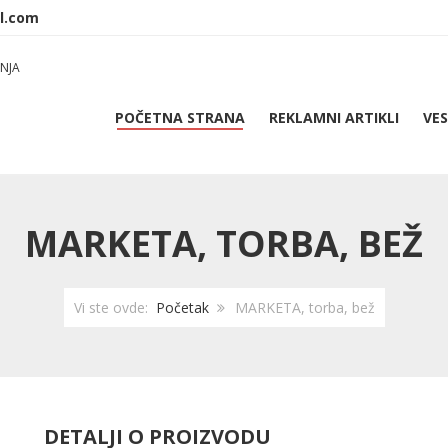
NJA
POČETNA STRANA
REKLAMNI ARTIKLI
VES
MARKETA, TORBA, BEŽ
Vi ste ovde:
Početak
MARKETA, torba, bež
DETALJI O PROIZVODU