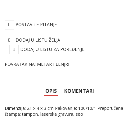
.
POSTAVITE PITANJE
DODAJ U LISTU ŽELJA
DODAJ U LISTU ZA POREĐENJE
POVRATAK NA: METAR I LENJRI
OPIS
KOMENTARI
Dimenzija: 21 x 4 x 3 cm Pakovanje: 100/10/1 Preporučena
štampa: tampon, laserska gravura, sito