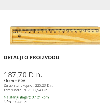
višenamenski
3,
alat,
me
4/1,
3
crni
m
be
DETALJI O PROIZVODU
187,70 Din.
/ kom + PDV
Za uplatu, ukupno :
225,23 Din.
zaračunato PDV :
37,54 Din.
Na stanju (lager): 3,121 kom.
Šifra: 34.441.71