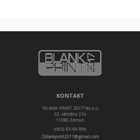
KONTAKT
"BLANK PRINT 2017"do.o.o.
22. oktobra 27a
11080 Zemun
(063) 83-00-896