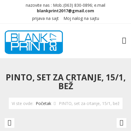
nazovite nas :
Mob.:(063)
830-0896; e.mail
prijava na sajt
Moj nalog na sajtu
TOG
PINTO, SET ZA CRTANJE, 15/1,
BEŽ
Vi ste ovde:
Početak
PINTO, set za crtanje, 15/1, bež
GAUSS,
I