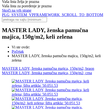
Vaša lista želja je prazna
Vaša lista za poređenje je prazna
Skoči na vrh strane
PLG_SYSTEM_VPFRAMEWORK_SCROLL_TO_BOTTOM
MASTER LADY, ženska pamučna
majica, 150g/m2, keli zelena
Vi ste ovde:
Početak
MASTER LADY, ženska pamučna majica, 150g/m2, keli
zelena
MASTER LADY, ženska pamučna majica, 150g/m2, braon
MASTER LADY, ženska pamučna majica, 150g/m2, crna