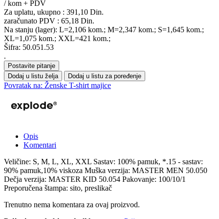
/ kom + PDV
Za uplatu, ukupno :
391,10 Din.
zaračunato PDV :
65,18 Din.
Na stanju (lager): L=2,106 kom.; M=2,347 kom.; S=1,645 kom.;
XL=1,075 kom.; XXL=421 kom.;
Šifra: 50.051.53
.
Postavite pitanje
Dodaj u listu želja
Dodaj u listu za poređenje
Povratak na: Ženske T-shirt majice
Opis
Komentari
Veličine: S, M, L, XL, XXL Sastav: 100% pamuk, *.15 - sastav:
90% pamuk,10% viskoza Muška verzija: MASTER MEN 50.050
Dečja verzija: MASTER KID 50.054 Pakovanje: 100/10/1
Preporučena štampa: sito, preslikač
Trenutno nema komentara za ovaj proizvod.