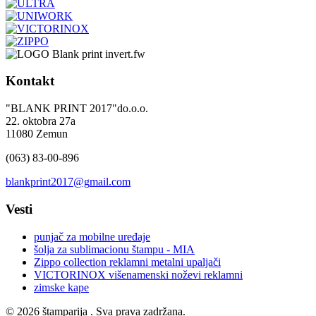
Kontakt
"BLANK PRINT 2017"do.o.o.
22. oktobra 27a
11080 Zemun
(063) 83-00-896
Vesti
punjač za mobilne uređaje
šolja za sublimacionu štampu - MIA
Zippo collection reklamni metalni upaljači
VICTORINOX višenamenski noževi reklamni
zimske kape
© 2026 štamparija . Sva prava zadržana.