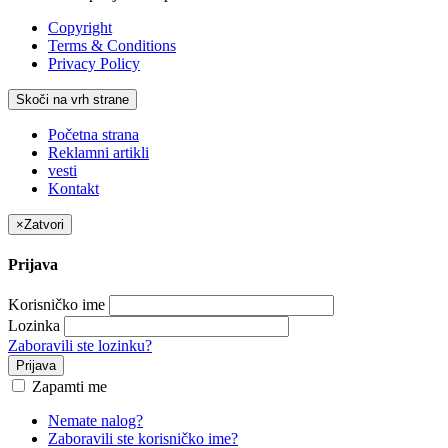
Copyright
Terms & Conditions
Privacy Policy
Skoči na vrh strane
Početna strana
Reklamni artikli
vesti
Kontakt
×
Zatvori
Prijava
Korisničko ime
Lozinka
Zaboravili ste lozinku?
Prijava
Zapamti me
Nemate nalog?
Zaboravili ste korisničko ime?