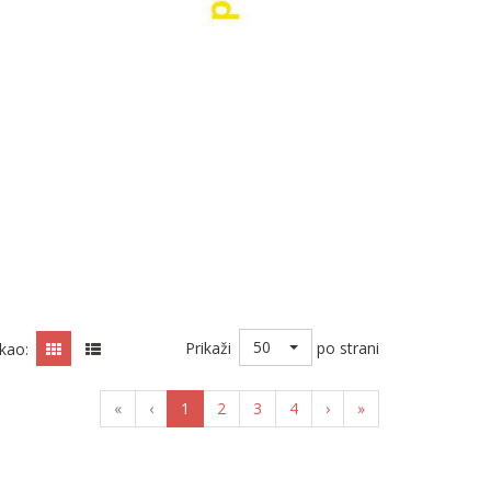
50
Prikaži
po strani
kao:
«
‹
1
2
3
4
›
»