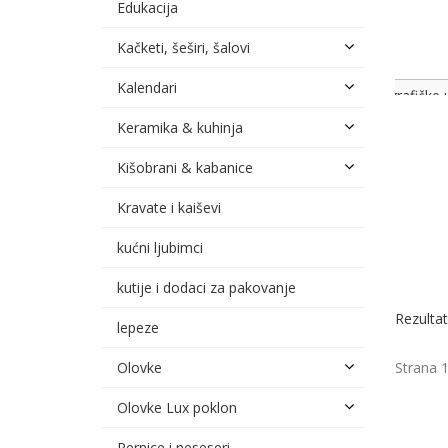
Edukacija
Kačketi, šeširi, šalovi
Kalendari
grafičke 
štampa re
Keramika & kuhinja
štampa na
Kišobrani & kabanice
Kravate i kaiševi
kućni ljubimci
kutije i dodaci za pakovanje
Rezultat
lepeze
Strana 
Olovke
Olovke Lux poklon
Pernice i neseseri