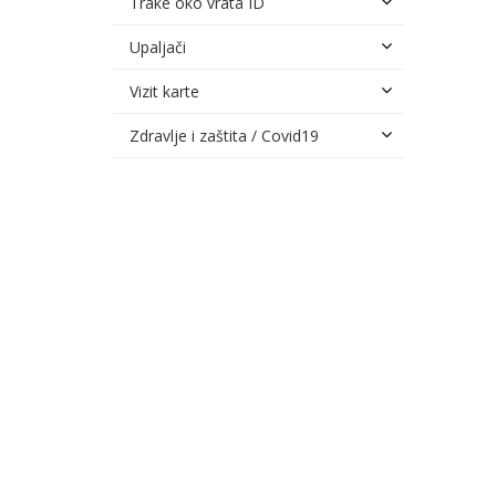
Trake oko vrata ID
Upaljači
Vizit karte
Zdravlje i zaštita / Covid19