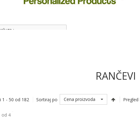
usluge :
klamnih artikala,
 majicama, plastici i papiru
RANČEVI
Cena proizvoda
i 1 - 50 od 182
Sortiraj po
Pregled 
1 od 4