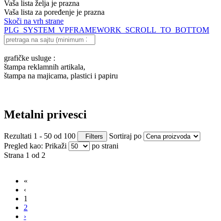
Vaša lista želja je prazna
Vaša lista za poređenje je prazna
Skoči na vrh strane
PLG_SYSTEM_VPFRAMEWORK_SCROLL_TO_BOTTOM
grafičke usluge :
štampa reklamnih artikala,
štampa na majicama, plastici i papiru
Metalni privesci
Rezultati 1 - 50 od 100
Sortiraj po
Filters
Pregled kao:
Prikaži
po strani
Strana 1 od 2
«
‹
1
2
›