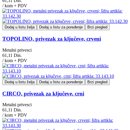
61,11 Din.
/ kom + PDV
Dodaj u listu želja
Dodaj u listu za poređenje
Brzi pregled
TOPOLINO, privezak za ključeve, crveni
Metalni privesci
61,11 Din.
/ kom + PDV
Dodaj u listu želja
Dodaj u listu za poređenje
Brzi pregled
CIRCO, privezak za ključeve, crni
Metalni privesci
61,11 Din.
/ kom + PDV