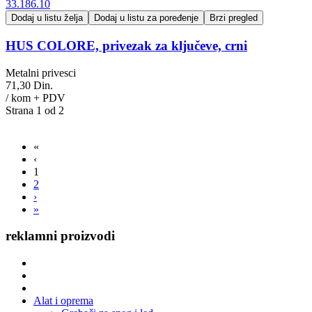
Dodaj u listu želja
Dodaj u listu za poređenje
Brzi pregled
HUS COLORE, privezak za ključeve, crni
Metalni privesci
71,30 Din.
/ kom + PDV
Strana 1 od 2
«
‹
1
2
›
»
reklamni proizvodi
Alat i oprema