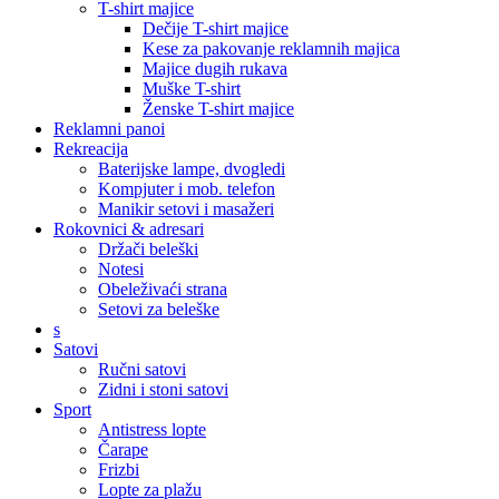
T-shirt majice
Dečije T-shirt majice
Kese za pakovanje reklamnih majica
Majice dugih rukava
Muške T-shirt
Ženske T-shirt majice
Reklamni panoi
Rekreacija
Baterijske lampe, dvogledi
Kompjuter i mob. telefon
Manikir setovi i masažeri
Rokovnici & adresari
Držači beleški
Notesi
Obeleživaći strana
Setovi za beleške
s
Satovi
Ručni satovi
Zidni i stoni satovi
Sport
Antistress lopte
Čarape
Frizbi
Lopte za plažu