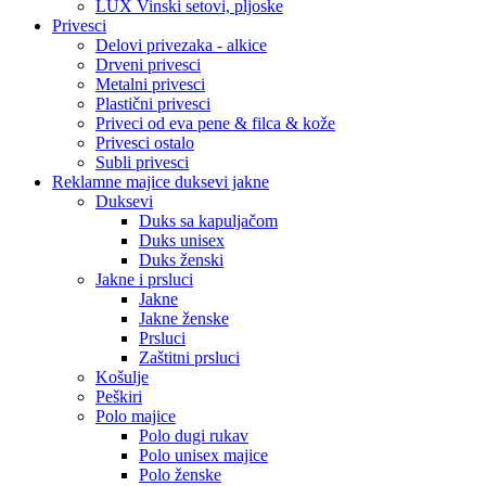
LUX Vinski setovi, pljoske
Privesci
Delovi privezaka - alkice
Drveni privesci
Metalni privesci
Plastični privesci
Priveci od eva pene & filca & kože
Privesci ostalo
Subli privesci
Reklamne majice duksevi jakne
Duksevi
Duks sa kapuljačom
Duks unisex
Duks ženski
Jakne i prsluci
Jakne
Jakne ženske
Prsluci
Zaštitni prsluci
Košulje
Peškiri
Polo majice
Polo dugi rukav
Polo unisex majice
Polo ženske