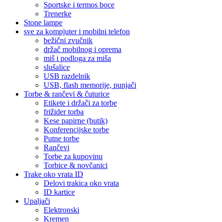
Sportske i termos boce
Trenerke
Stone lampe
sve za kompjuter i mobilni telefon
bežični zvučnik
držač mobilnog i oprema
miš i podloga za miša
slušalice
USB razdelnik
USB, flash memorije, punjači
Torbe & rančevi & čuturice
Etikete i držači za torbe
frižider torba
Kese papirne (butik)
Konferencijske torbe
Putne torbe
Rančevi
Torbe za kupovinu
Torbice & novčanici
Trake oko vrata ID
Delovi trakica oko vrata
ID kartice
Upaljači
Elektronski
Kremen