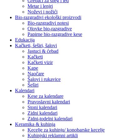
Grebači za sneg i led
Metar i lenjri
Noževi i nožići
Bio-razgradivi ekološki proizvodi
Bio-razgradivi notesi
Olovke bio-razgradive
Papirne bio-razgradive kese
Edukacija
Kačketi, šeširi, šalovi
Jastuci & ćebad
Kačketi
Kačketi vizir
Kape
Naočare
Šalovi i rukavice
Šeširi
Kalendari
Kese za kalendare
Pravoslavni kalendari
Stoni kalendari
Zidni kalendari
Zidni-todelni kalendari
Keramika & kuhinja
Kecelje za kuhinju/ konobarske kecelje
Kuhinjski reklamni artikli