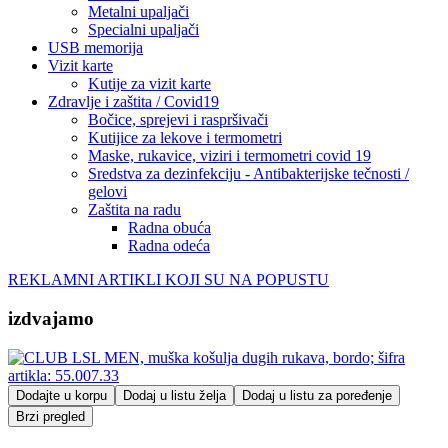
Metalni upaljači
Specialni upaljači
USB memorija
Vizit karte
Kutije za vizit karte
Zdravlje i zaštita / Covid19
Bočice, sprejevi i raspršivači
Kutijice za lekove i termometri
Maske, rukavice, viziri i termometri covid 19
Sredstva za dezinfekciju - Antibakterijske tečnosti /
gelovi
Zaštita na radu
Radna obuća
Radna odeća
REKLAMNI ARTIKLI KOJI SU NA POPUSTU
izdvajamo
Dodajte u korpu
Dodaj u listu želja
Dodaj u listu za poređenje
Brzi pregled