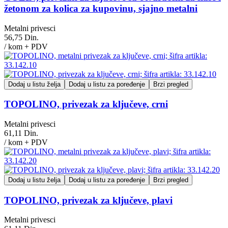
žetonom za kolica za kupovinu, sjajno metalni
Metalni privesci
56,75 Din.
/ kom + PDV
Dodaj u listu želja
Dodaj u listu za poređenje
Brzi pregled
TOPOLINO, privezak za ključeve, crni
Metalni privesci
61,11 Din.
/ kom + PDV
Dodaj u listu želja
Dodaj u listu za poređenje
Brzi pregled
TOPOLINO, privezak za ključeve, plavi
Metalni privesci