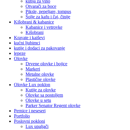
kutija za vino
Otvarači za boce
Piksle, pepeljare, tompus
Šolje za kafu i čaj, činije
Kišobrani & kabanice
Kabanice i vetrovke
Kišobrani
Kravate i kaiševi
kućni ljubimci
kutije i dodaci za pakovanje
lepeze
Olovke
Drvene olovke i bojice
Markeri
Metalne olovke
Plastične olovke
Olovke Lux poklon
Kutije za olovke
Olovke sa postoljem
Olovke u setu
Parker Senator Regent olovke
Pernice i neseseri
Portfolio
Poslovni pokloni
Lux upaljači