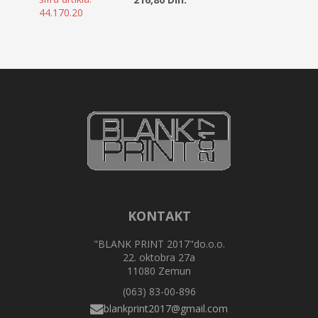
KONTAKT
"BLANK PRINT 2017"do.o.o.
22. oktobra 27a
11080 Zemun
(063) 83-00-896