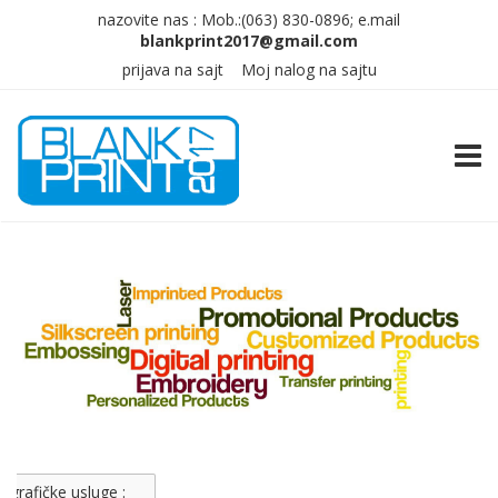
nazovite nas :
Mob.:(063)
830-0896; e.mail
prijava na sajt
Moj nalog na sajtu
TOGG
grafičke usluge :