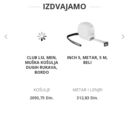
IZDVAJAMO
CLUB LSL MEN,
INCH 5, METAR, 5 M,
SNEAKE
MUŠKA KOŠULJA
BELI
DUGIH RUKAVA,
BORDO
KOŠULJE
METAR I LENJRI
R
2093,75 Din.
312,83 Din.
71