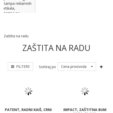
štampa reklamnih
artikala,
štampa na
majicama, plastici i
papiru
Zaštita na radu
ZAŠTITA NA RADU
FILTERS
Cena proizvoda
Sortiraj po
PATENT, RADNI KAIŠ, CRNI
IMPACT, ZAŠTITNA BUM