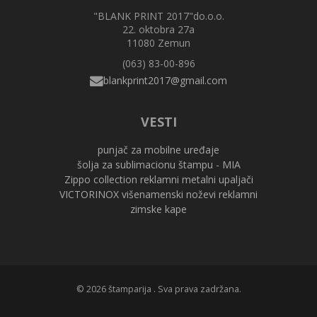
"BLANK PRINT 2017"do.o.o.
22. oktobra 27a
11080 Zemun
(063) 83-00-896
VESTI
punjač za mobilne uređaje
šolja za sublimacionu štampu - MIA
Zippo collection reklamni metalni upaljači
VICTORINOX višenamenski noževi reklamni
zimske kape
© 2026 štamparija . Sva prava zadržana.