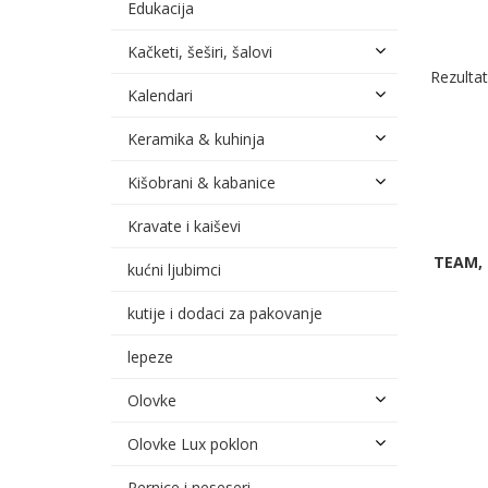
Edukacija
Kačketi, šeširi, šalovi
Rezultat
Kalendari
Keramika & kuhinja
Kišobrani & kabanice
Kravate i kaiševi
TEAM,
kućni ljubimci
kutije i dodaci za pakovanje
lepeze
Olovke
Olovke Lux poklon
Pernice i neseseri