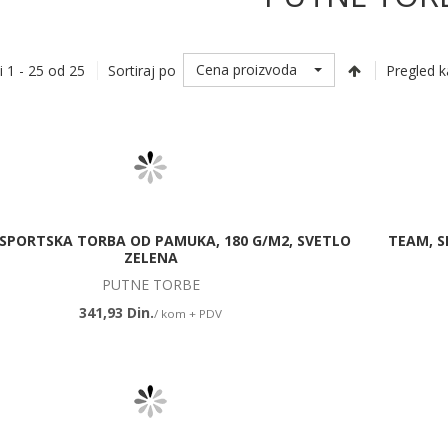
Cena proizvoda
i 1 - 25 od 25
Sortiraj po
Pregled k
 SPORTSKA TORBA OD PAMUKA, 180 G/M2, SVETLO
TEAM, S
ZELENA
PUTNE TORBE
341,93 Din.
/ kom + PDV