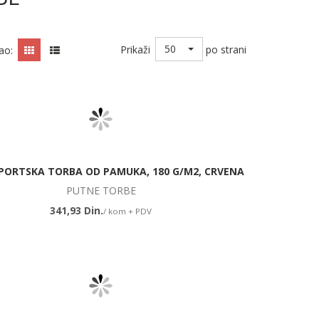
50
Prikaži
po strani
ao:
PORTSKA TORBA OD PAMUKA, 180 G/M2, CRVENA
PUTNE TORBE
341,93 Din.
/ kom + PDV