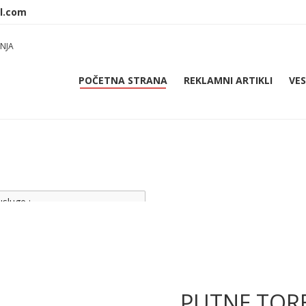
NJA
POČETNA STRANA
REKLAMNI ARTIKLI
VES
usluge :
klamnih artikala,
 majicama, plastici i papiru
PUTNE TOR