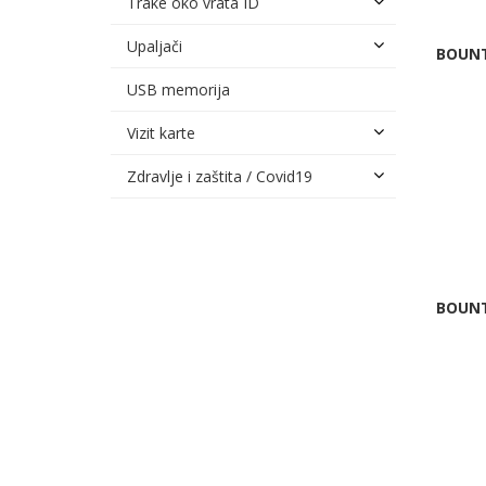
Trake oko vrata ID
Upaljači
BOUNT
USB memorija
Vizit karte
Zdravlje i zaštita / Covid19
BOUNT