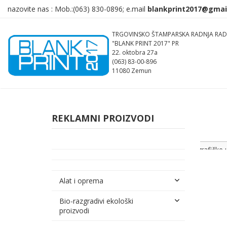
nazovite nas :
Mob.:(063)
830-0896; e.mail
TRGOVINSKO ŠTAMPARSKA RADNJA RAD
"BLANK PRINT 2017" PR
22. oktobra 27a
(063) 83-00-896
11080 Zemun
REKLAMNI PROIZVODI
grafičke 
štampa re
štampa na
Alat i oprema
Bio-razgradivi ekološki
proizvodi