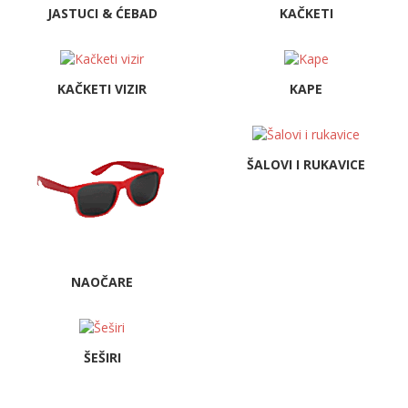
JASTUCI & ĆEBAD
KAČKETI
KAČKETI VIZIR
KAPE
ŠALOVI I RUKAVICE
NAOČARE
ŠEŠIRI