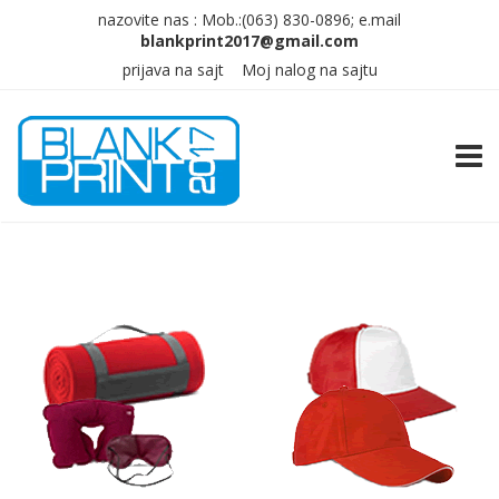
nazovite nas :
Mob.:(063)
830-0896; e.mail
prijava na sajt
Moj nalog na sajtu
TOGG