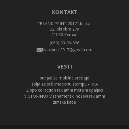
KONTAKT
"BLANK PRINT 2017"do.o.o.
22. oktobra 27a
11080 Zemun
(063) 83-00-896
VESTI
punjač za mobilne uređaje
šolja za sublimacionu štampu - MIA
Zippo collection reklamni metalni upaljači
VICTORINOX višenamenski noževi reklamni
zimske kape