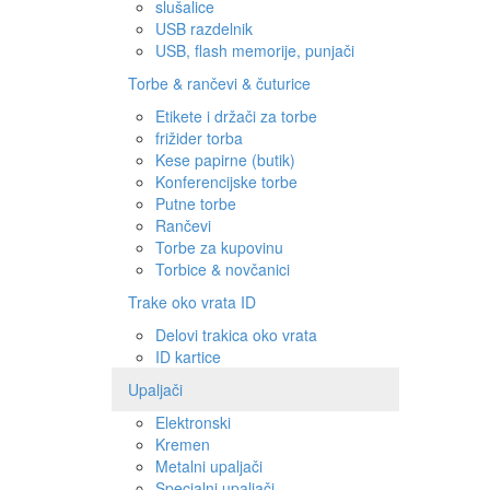
slušalice
USB razdelnik
USB, flash memorije, punjači
Torbe & rančevi & čuturice
Etikete i držači za torbe
frižider torba
Kese papirne (butik)
Konferencijske torbe
Putne torbe
Rančevi
Torbe za kupovinu
Torbice & novčanici
Trake oko vrata ID
Delovi trakica oko vrata
ID kartice
Upaljači
Elektronski
Kremen
Metalni upaljači
Specialni upaljači