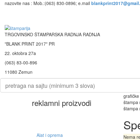
nazovite nas :
Mob.:(063)
830-0896; e.mail
TRGOVINSKO ŠTAMPARSKA RADNJA RADNJA
"BLANK PRINT 2017" PR
22. oktobra 27a
(063) 83-00-896
11080 Zemun
grafičke
reklamni proizvodi
štampa r
štampa n
Spe
Alat i oprema
Nema re