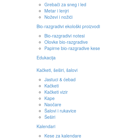
Grebači za sneg i led
Metar i lenjri
Noževi i nožići
Bio-razgradivi ekološki proizvodi
Bio-razgradivi notesi
Olovke bio-razgradive
Papirne bio-razgradive kese
Edukacija
Kačketi, šeširi, šalovi
Jastuci & ćebad
Kačketi
Kačketi vizir
Kape
Naočare
Šalovi i rukavice
Šeširi
Kalendari
Kese za kalendare