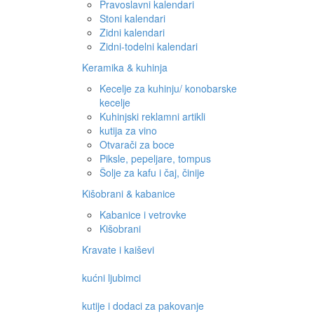
Pravoslavni kalendari
Stoni kalendari
Zidni kalendari
Zidni-todelni kalendari
Keramika & kuhinja
Kecelje za kuhinju/ konobarske
kecelje
Kuhinjski reklamni artikli
kutija za vino
Otvarači za boce
Piksle, pepeljare, tompus
Šolje za kafu i čaj, činije
Kišobrani & kabanice
Kabanice i vetrovke
Kišobrani
Kravate i kaiševi
kućni ljubimci
kutije i dodaci za pakovanje