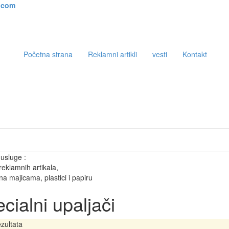
Početna strana
Reklamni artikli
vesti
Kontakt
 usluge :
eklamnih artikala,
a majicama, plastici i papiru
cialni upaljači
zultata