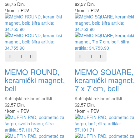
56,75 Din.
62,57 Din.
/ kom + PDV
/ kom + PDV
Dodaj u listu želja
Dodaj u listu za poređenje
Brzi pregled
Dodaj u listu želja
Dodaj u listu za poređen
Brzi pregled
MEMO ROUND,
MEMO SQUARE,
keramički magnet,
keramički magnet,
beli
7 x 7 cm, beli
Kuhinjski reklamni artikli
Kuhinjski reklamni artikli
62,57 Din.
62,57 Din.
/ kom + PDV
/ kom + PDV