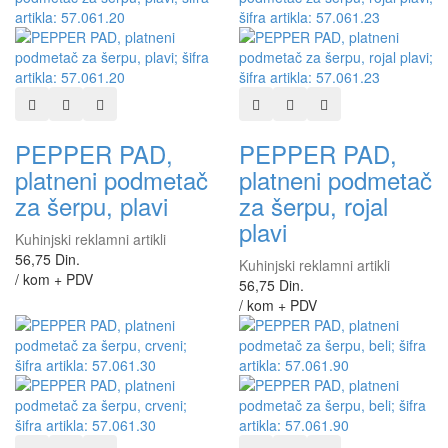
Dodaj u listu želja
Dodaj u listu za poređenje
Brzi pregled
Dodaj u listu želja
Dodaj u listu za poređen
Brzi pregled
PEPPER PAD,
PEPPER PAD,
platneni podmetač
platneni podmetač
za šerpu, plavi
za šerpu, rojal
plavi
Kuhinjski reklamni artikli
56,75 Din.
Kuhinjski reklamni artikli
/ kom + PDV
56,75 Din.
/ kom + PDV