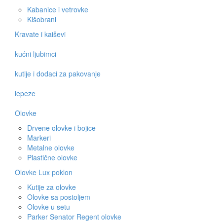
Kabanice i vetrovke
Kišobrani
Kravate i kaiševi
kućni ljubimci
kutije i dodaci za pakovanje
lepeze
Olovke
Drvene olovke i bojice
Markeri
Metalne olovke
Plastične olovke
Olovke Lux poklon
Kutije za olovke
Olovke sa postoljem
Olovke u setu
Parker Senator Regent olovke