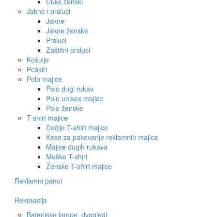
Duks ženski
Jakne i prsluci
Jakne
Jakne ženske
Prsluci
Zaštitni prsluci
Košulje
Peškiri
Polo majice
Polo dugi rukav
Polo unisex majice
Polo ženske
T-shirt majice
Dečije T-shirt majice
Kese za pakovanje reklamnih majica
Majice dugih rukava
Muške T-shirt
Ženske T-shirt majice
Reklamni panoi
Rekreacija
Baterijske lampe, dvogledi