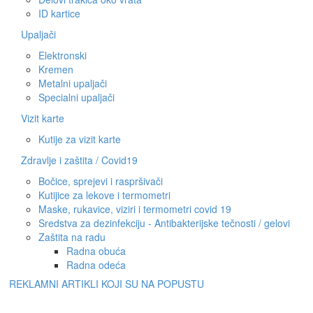
ID kartice
Upaljači
Elektronski
Kremen
Metalni upaljači
Specialni upaljači
Vizit karte
Kutije za vizit karte
Zdravlje i zaštita / Covid19
Bočice, sprejevi i raspršivači
Kutijice za lekove i termometri
Maske, rukavice, viziri i termometri covid 19
Sredstva za dezinfekciju - Antibakterijske tečnosti / gelovi
Zaštita na radu
Radna obuća
Radna odeća
REKLAMNI ARTIKLI KOJI SU NA POPUSTU