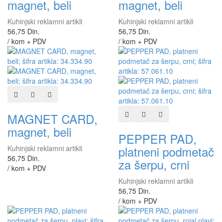
magnet, beli
magnet, beli
Kuhinjski reklamni artikli
Kuhinjski reklamni artikli
56,75 Din.
56,75 Din.
/ kom + PDV
/ kom + PDV
Dodaj u listu želja
Dodaj u listu za poređenje
Brzi pregled
Dodaj u listu želja
Dodaj u listu za poređen
Brzi pregled
MAGNET CARD,
magnet, beli
PEPPER PAD,
platneni podmetač
Kuhinjski reklamni artikli
56,75 Din.
za šerpu, crni
/ kom + PDV
Kuhinjski reklamni artikli
56,75 Din.
/ kom + PDV