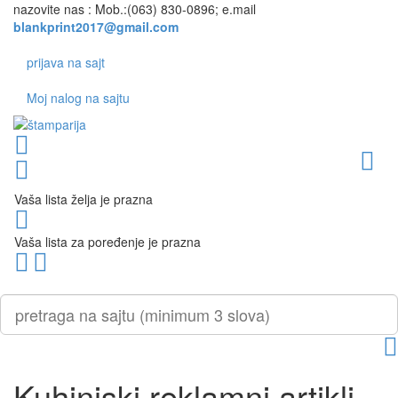
nazovite nas :
Mob.:(063)
830-0896; e.mail
prijava na sajt
Moj nalog na sajtu
Toggl
Vaša lista želja je prazna
Vaša lista za poređenje je prazna
Skoči
PLG_SYSTEM_VPFRAMEWORK_SCROLL_TO_BOTTOM
na
vrh
strane
Kuhinjski reklamni artikli