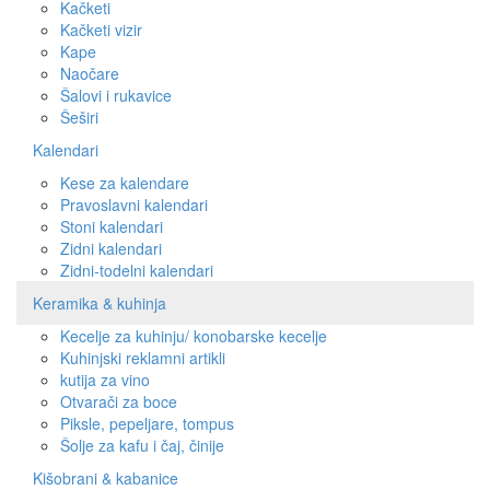
Kačketi
Kačketi vizir
Kape
Naočare
Šalovi i rukavice
Šeširi
Kalendari
Kese za kalendare
Pravoslavni kalendari
Stoni kalendari
Zidni kalendari
Zidni-todelni kalendari
Keramika & kuhinja
Kecelje za kuhinju/ konobarske kecelje
Kuhinjski reklamni artikli
kutija za vino
Otvarači za boce
Piksle, pepeljare, tompus
Šolje za kafu i čaj, činije
Kišobrani & kabanice