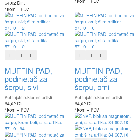
/ kom + PDV
64,02 Din.
/ kom + PDV
Dodaj u listu želja
Dodaj u listu za poređenje
Brzi pregled
Dodaj u listu želja
Dodaj u listu za poređen
Brzi pregled
MUFFIN PAD,
MUFFIN PAD,
podmetač za
podmetač za
šerpu, sivi
šerpu, crni
Kuhinjski reklamni artikli
Kuhinjski reklamni artikli
64,02 Din.
64,02 Din.
/ kom + PDV
/ kom + PDV