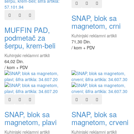
Dodaj u listu želja
Dodaj u listu za poređen
Brzi pregled
Dodaj u listu želja
Dodaj u listu za poređenje
Brzi pregled
SNAP, blok sa
magnetom, crni
MUFFIN PAD,
podmetač za
Kuhinjski reklamni artikli
71,30 Din.
šerpu, krem-beli
/ kom + PDV
Kuhinjski reklamni artikli
64,02 Din.
/ kom + PDV
Dodaj u listu želja
Dodaj u listu za poređenje
Brzi pregled
Dodaj u listu želja
Dodaj u listu za poređen
Brzi pregled
SNAP, blok sa
SNAP, blok sa
magnetom, plavi
magnetom, crveni
Kuhinjski reklamni artikli
Kuhinjski reklamni artikli