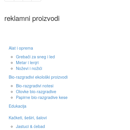
reklamni proizvodi
Alat i oprema
Grebači za sneg i led
Metar i lenjri
Noževi i nožići
Bio-razgradivi ekološki proizvodi
Bio-razgradivi notesi
Olovke bio-razgradive
Papirne bio-razgradive kese
Edukacija
Kačketi, šeširi, šalovi
Jastuci & ćebad