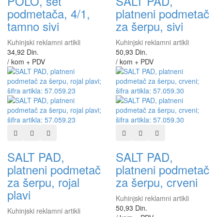
POLO, set
SALT PAD,
podmetača, 4/1,
platneni podmetač
tamno sivi
za šerpu, sivi
Kuhinjski reklamni artikli
Kuhinjski reklamni artikli
34,92 Din.
50,93 Din.
/ kom + PDV
/ kom + PDV
Dodaj u listu želja
Dodaj u listu za poređenje
Brzi pregled
Dodaj u listu želja
Dodaj u listu za poređen
Brzi pregled
SALT PAD,
SALT PAD,
platneni podmetač
platneni podmetač
za šerpu, rojal
za šerpu, crveni
plavi
Kuhinjski reklamni artikli
50,93 Din.
Kuhinjski reklamni artikli