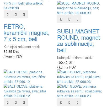
Dodaj u listu želja
Dodaj u listu za poređenje
Brzi pregled
Dodaj u listu želja
Dodaj u listu za poređen
Brzi pregled
RETRO,
SUBLI MAGNET
keramički magnet,
ROUND, magnet
7 x 5 cm, beli
za sublimaciju,
Kuhinjski reklamni artikli
beli
85,85 Din.
/ kom + PDV
Kuhinjski reklamni artikli
100,40 Din.
/ kom + PDV
Dodaj u listu želja
Dodaj u listu za poređenje
Brzi pregled
Dodaj u listu želja
Dodaj u listu za poređen
Brzi pregled