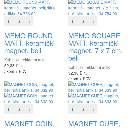
Dodaj u listu želja
Dodaj u listu za poređenje
Brzi pregled
Dodaj u listu želja
Dodaj u listu za poređen
Brzi pregled
MEMO ROUND
MEMO SQUARE
MATT, keramički
MATT, keramički
magnet, beli
magnet, 7 x 7 cm,
beli
Kuhinjski reklamni artikli
52,38 Din.
Kuhinjski reklamni artikli
/ kom + PDV
52,38 Din.
/ kom + PDV
Dodaj u listu želja
Dodaj u listu za poređenje
Brzi pregled
Dodaj u listu želja
Dodaj u listu za poređen
Brzi pregled
MAGNET COIN,
MAGNET CUBE,