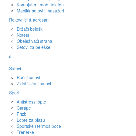
Kompjuter i mob. telefon
Manikir setovi i masažeri
Rokovnici & adresari
Držači beleški
Notesi
Obeleživaći strana
Setovi za beleške
s
Satovi
Ručni satovi
Zidni i stoni satovi
Sport
Antistress lopte
Čarape
Frizbi
Lopte za plažu
Sportske i termos boce
Trenerke