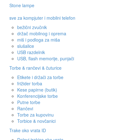
Stone lampe
sve za kompjuter i mobilni telefon
bežični zvučnik
držač mobilnog i oprema
miš i podloga za miša
slušalice
USB razdelnik
USB, flash memorije, punjači
Torbe & rančevi & čuturice
Etikete i držači za torbe
frižider torba
Kese papirne (butik)
Konferencijske torbe
Putne torbe
Rančevi
Torbe za kupovinu
Torbice & novčanici
Trake oko vrata ID
Delovi trakica oko vrata