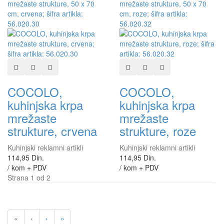
Dodaj u listu želja
Dodaj u listu za poređenje
Brzi pregled
Dodaj u listu želja
Dodaj u listu za poređen
Brzi pregled
COCOLO,
COCOLO,
kuhinjska krpa
kuhinjska krpa
mrežaste
mrežaste
strukture, crvena
strukture, roze
Kuhinjski reklamni artikli
Kuhinjski reklamni artikli
114,95 Din.
114,95 Din.
/ kom + PDV
/ kom + PDV
Strana 1 od 2
«
‹
›
»