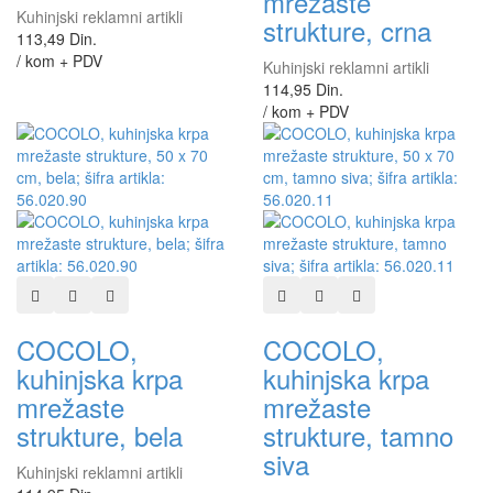
mrežaste
Kuhinjski reklamni artikli
strukture, crna
113,49 Din.
/ kom + PDV
Kuhinjski reklamni artikli
114,95 Din.
/ kom + PDV
Dodaj u listu želja
Dodaj u listu za poređenje
Brzi pregled
Dodaj u listu želja
Dodaj u listu za poređen
Brzi pregled
COCOLO,
COCOLO,
kuhinjska krpa
kuhinjska krpa
mrežaste
mrežaste
strukture, bela
strukture, tamno
siva
Kuhinjski reklamni artikli