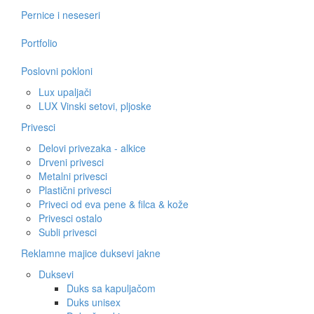
Pernice i neseseri
Portfolio
Poslovni pokloni
Lux upaljači
LUX Vinski setovi, pljoske
Privesci
Delovi privezaka - alkice
Drveni privesci
Metalni privesci
Plastični privesci
Priveci od eva pene & filca & kože
Privesci ostalo
Subli privesci
Reklamne majice duksevi jakne
Duksevi
Duks sa kapuljačom
Duks unisex