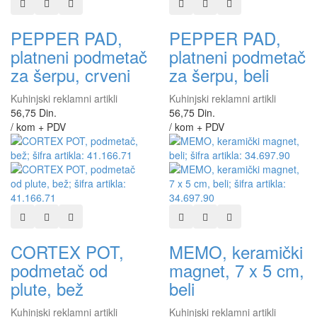
Dodaj u listu želja
Dodaj u listu za poređenje
Brzi pregled
Dodaj u listu želja
Dodaj u listu za poređen
Brzi pregled
PEPPER PAD,
PEPPER PAD,
platneni podmetač
platneni podmetač
za šerpu, crveni
za šerpu, beli
Kuhinjski reklamni artikli
Kuhinjski reklamni artikli
56,75 Din.
56,75 Din.
/ kom + PDV
/ kom + PDV
Dodaj u listu želja
Dodaj u listu za poređenje
Brzi pregled
Dodaj u listu želja
Dodaj u listu za poređen
Brzi pregled
CORTEX POT,
MEMO, keramički
podmetač od
magnet, 7 x 5 cm,
plute, bež
beli
Kuhinjski reklamni artikli
Kuhinjski reklamni artikli