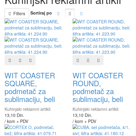
Sortiraj po
Filters
Dodaj u listu želja
Dodaj u listu za poređenje
Brzi pregled
Dodaj u listu želja
Dodaj u listu za poređen
Brzi pregled
WIT COASTER
WIT COASTER
SQUARE,
ROUND,
podmetač za
podmetač za
sublimaciju, beli
sublimaciju, beli
Kuhinjski reklamni artikli
Kuhinjski reklamni artikli
13,10 Din.
13,10 Din.
/ kom + PDV
/ kom + PDV