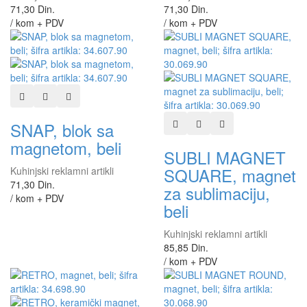
71,30 Din.
71,30 Din.
/ kom + PDV
/ kom + PDV
Dodaj u listu želja
Dodaj u listu za poređenje
Brzi pregled
Dodaj u listu želja
Dodaj u listu za poređen
Brzi pregled
SNAP, blok sa
magnetom, beli
SUBLI MAGNET
SQUARE, magnet
Kuhinjski reklamni artikli
71,30 Din.
za sublimaciju,
/ kom + PDV
beli
Kuhinjski reklamni artikli
85,85 Din.
/ kom + PDV