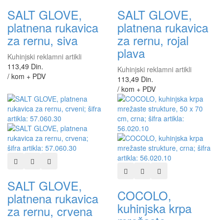
SALT GLOVE,
SALT GLOVE,
platnena rukavica
platnena rukavica
za rernu, siva
za rernu, rojal
plava
Kuhinjski reklamni artikli
113,49 Din.
Kuhinjski reklamni artikli
/ kom + PDV
113,49 Din.
/ kom + PDV
Dodaj u listu želja
Dodaj u listu za poređenje
Brzi pregled
Dodaj u listu želja
Dodaj u listu za poređen
Brzi pregled
SALT GLOVE,
COCOLO,
platnena rukavica
kuhinjska krpa
za rernu, crvena