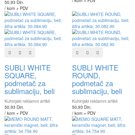
/ kom + PDV
50,93 Din.
/ kom + PDV
Dodaj u listu želja
Dodaj u listu za poređenje
Brzi pregled
Dodaj u listu želja
Dodaj u listu za poređen
Brzi pregled
SUBLI WHITE
SUBLI WHITE
SQUARE,
ROUND,
podmetač za
podmetač za
sublimaciju, beli
sublimaciju, beli
Kuhinjski reklamni artikli
Kuhinjski reklamni artikli
50,93 Din.
50,93 Din.
/ kom + PDV
/ kom + PDV