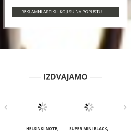
REKLAMNI ARTIKLI KOJI SU NA POPUSTU
IZDVAJAMO
HELSINKI NOTE,
SUPER MINI BLACK,
METRI