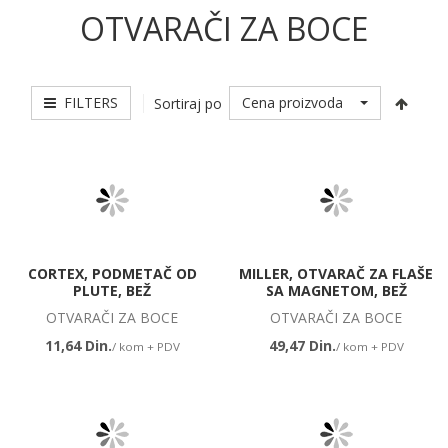
OTVARAČI ZA BOCE
FILTERS
Cena proizvoda
Sortiraj po
CORTEX, PODMETAČ OD
MILLER, OTVARAČ ZA FLAŠE
PLUTE, BEŽ
SA MAGNETOM, BEŽ
OTVARAČI ZA BOCE
OTVARAČI ZA BOCE
11,64 Din.
49,47 Din.
/ kom + PDV
/ kom + PDV