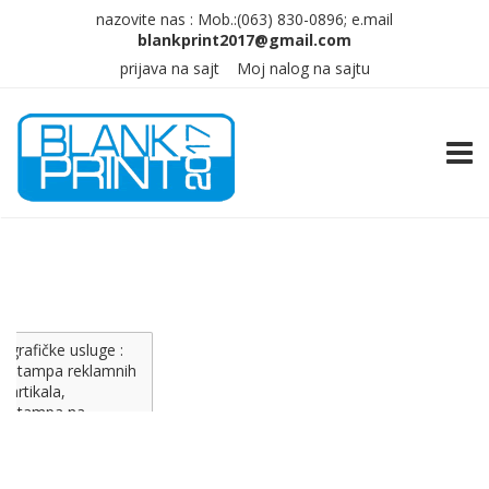
nazovite nas :
Mob.:(063)
830-0896; e.mail
prijava na sajt
Moj nalog na sajtu
TOGG
grafičke usluge :
štampa reklamnih
artikala,
štampa na
majicama, plastici i
papiru