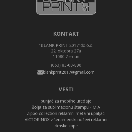
KONTAKT
"BLANK PRINT 2017"do.o.o.
22. oktobra 27a
11080 Zemun
(063) 83-00-896
VESTI
punjač za mobilne uređaje
šolja za sublimacionu štampu - MIA
Zippo collection reklamni metalni upaljači
VICTORINOX višenamenski noževi reklamni
zimske kape