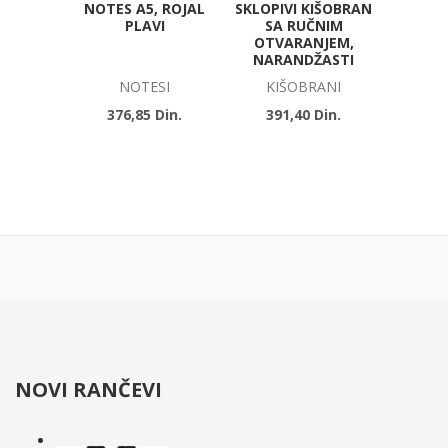
NOTES A5, ROJAL
SKLOPIVI KIŠOBRAN
3M,
PLAVI
SA RUČNIM
OTVARANJEM,
NARANDŽASTI
NOTESI
KIŠOBRANI
METAR
376,85 Din.
391,40 Din.
136
NOVI RANČEVI