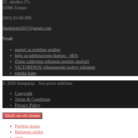
22. oktobra 27a
11080 Zemun
(063) 83-00-896
Vesti
punjač za mobilne uređaje
šolja za sublimacionu štampu - MIA
Zippo collection reklamni metalni upaljači
VICTORINOX višenamenski noževi reklamni
zimske kape
© 2026 štamparija . Sva prava zadržana.
Copyright
Terms & Conditions
Privacy Policy
Skoči na vrh strane
Početna strana
Reklamni artikli
vesti