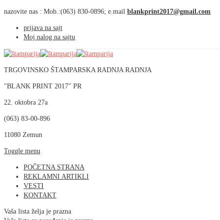
nazovite nas :
Mob.:(063)
830-0896; e.mail
prijava na sajt
Moj nalog na sajtu
TRGOVINSKO ŠTAMPARSKA RADNJA RADNJA
"BLANK PRINT 2017" PR
22. oktobra 27a
(063) 83-00-896
11080 Zemun
Toggle menu
POČETNA STRANA
REKLAMNI ARTIKLI
VESTI
KONTAKT
Vaša lista želja je prazna