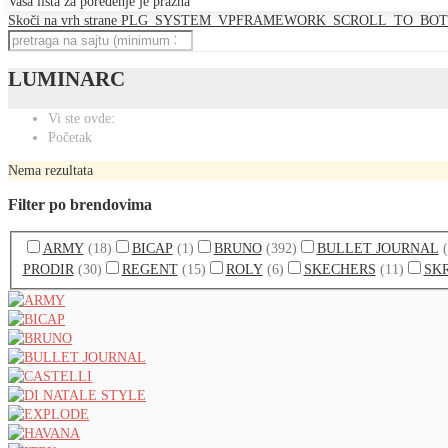
Vaša lista za poređenje je prazna
Skoči na vrh strane
PLG_SYSTEM_VPFRAMEWORK_SCROLL_TO_BO
LUMINARC
Vi ste ovde:
Početak
Nema rezultata
Filter po brendovima
ARMY
(18)
BICAP
(1)
BRUNO
(392)
BULLET JOURNAL
PRODIR
(30)
REGENT
(15)
ROLY
(6)
SKECHERS
(11)
SK