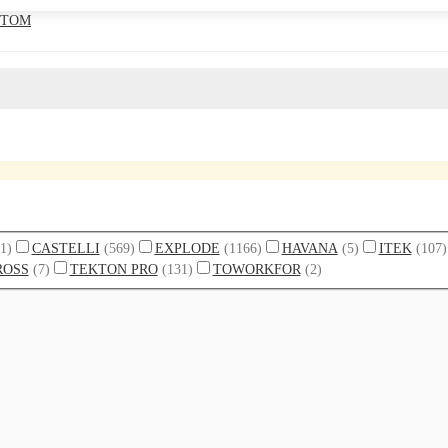
TTOM
(1)
CASTELLI
(569)
EXPLODE
(1166)
HAVANA
(5)
ITEK
(107)
ROSS
(7)
TEKTON PRO
(131)
TOWORKFOR
(2)