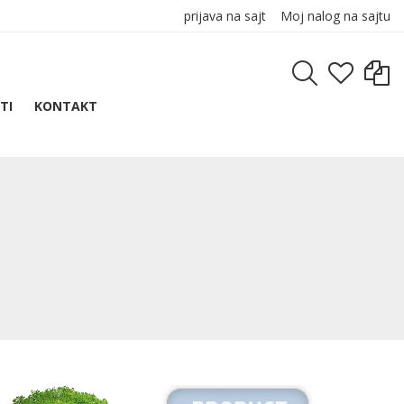
prijava na sajt
Moj nalog na sajtu
TI
KONTAKT