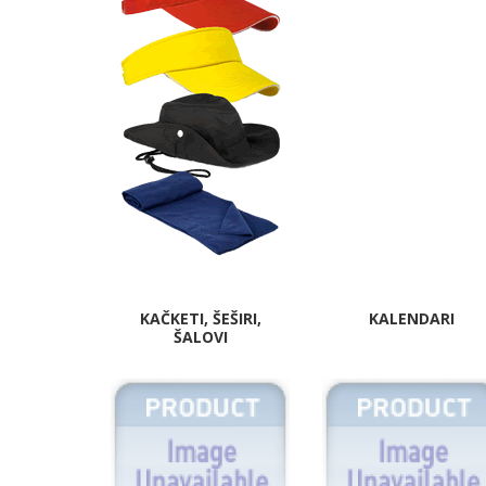
KAČKETI, ŠEŠIRI,
KALENDARI
ŠALOVI