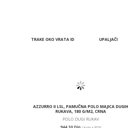
TRAKE OKO VRATA ID
UPALJAČI
AZZURRO II LSL, PAMUČNA POLO MAJICA DUGI
RUKAVA, 180 G/M2, CRNA
POLO DUGI RUKAV
944,30 Din.
/ kom + PDV