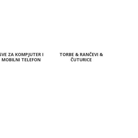
SVE ZA KOMPJUTER I
TORBE & RANČEVI &
MOBILNI TELEFON
ČUTURICE