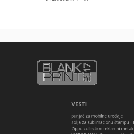
VESTI
punjač za mobilne uređaje
šolja za sublimacionu štampu -
Zippo collection reklamni metaln