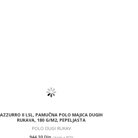
AZZURRO II LSL, PAMUČNA POLO MAJICA DUGIH
RUKAVA, 180 G/M2, PEPELJASTA
POLO DUGI RUKAV
944,30 Din.
/ kom + PDV