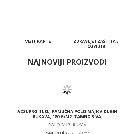
VIZIT KARTE
ZDRAVLJE I ZAŠTITA /
COVID19
NAJNOVIJI PROIZVODI
H
AZZURRO II LSL, PAMUČNA POLO MAJICA DUGIH
RUKAVA, 180 G/M2, TAMNO SIVA
POLO DUGI RUKAV
944,30 Din.
/ kom + PDV